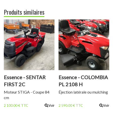
Produits similaires
Essence - SENTAR
Essence - COLOMBIA
FIRST 2C
PL 2108 H
Moteur STIGA - Coupe 84
Éjection latérale ou mulching
cm
2 100.00 € TTC
Voir
2 590.00 € TTC
Voir