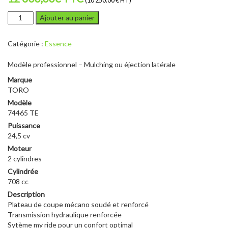
(10 250.00 € HT)
quantité
Ajouter au panier
de
TORO
Catégorie :
Essence
TITAN
HD
Modèle professionnel – Mulching ou éjection latérale
1500
MY
Marque
RIDE
TORO
Modèle
74465 TE
Puissance
24,5 cv
Moteur
2 cylindres
Cylindrée
708 cc
Description
Plateau de coupe mécano soudé et renforcé
Transmission hydraulique renforcée
Sytème my ride pour un confort optimal