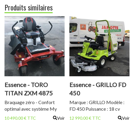
Produits similaires
Essence - TORO
Essence - GRILLO FD
TITAN ZXM 4875
450
Braquage zéro - Confort
Marque : GRILLO Modèle :
optimal avec système My
FD 450 Puissance : 18 cv
Ride
Moteur Briggs et Stratton 2
10 490.00 € TTC
Voir
12 990.00 € TTC
Voir
cylindres Cylindrée : 656 cc
Poids : 450 kg Largeur de