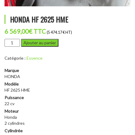
HONDA HF 2625 HME
6 569,00
€
TTC
(5 474.17 € HT)
quantité
Ajouter au panier
de
HONDA
Catégorie :
Essence
HF
2625
Marque
HME
HONDA
Modèle
HF 2625 HME
Puissance
22 cv
Moteur
Honda
2 cylindres
Cylindrée