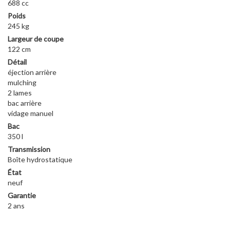
688 cc
Poids
245 kg
Largeur de coupe
122 cm
Détail
éjection arrière
mulching
2 lames
bac arrière
vidage manuel
Bac
350 l
Transmission
Boîte hydrostatique
État
neuf
Garantie
2 ans