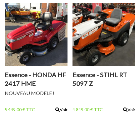
coupe : 1m20 Transmission
hydrostatique avec blocage
de différentiel Plateau de
coupe frontal avec
ramassage Réglage de la
hauteur de coupe électrique
de 25 à 90 mm Bac [...]
Essence - HONDA HF
Essence - STIHL RT
2417 HME
5097 Z
NOUVEAU MODÈLE !
5 449.00 € TTC
Voir
4 849.00 € TTC
Voir