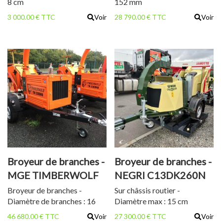
8 cm
152 mm
3 000.00 € TTC
Voir
28 790.00 € TTC
Voir
Broyeur de branches -
Broyeur de branches -
MGE TIMBERWOLF
NEGRI C13DK260N
TW 230 HB
Broyeur de branches -
Sur châssis routier -
Diamètre de branches : 16
Diamètre max : 15 cm
cm
46 680.00 € TTC
Voir
27 300.00 € TTC
Voir