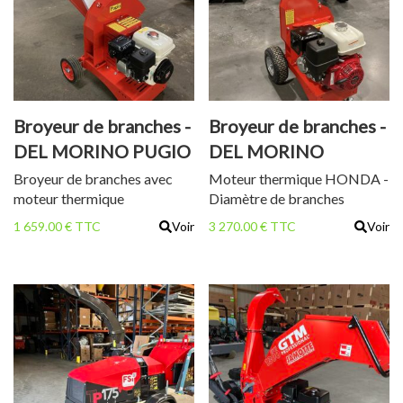
Broyeur de branches -
Broyeur de branches -
DEL MORINO PUGIO
DEL MORINO
GP200
SCUTUM GX 390
Broyeur de branches avec
Moteur thermique HONDA -
moteur thermique
Diamètre de branches
jusqu'à 7-9 cm
1 659.00 € TTC
Voir
3 270.00 € TTC
Voir