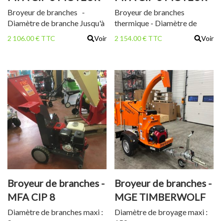
ELEC
ESS
Broyeur de branches -
Broyeur de branches
Diamètre de branche Jusqu'à
thermique - Diamètre de
6 cm
branche Jusqu'à 6 cm
2 106.00 € TTC
Voir
2 154.00 € TTC
Voir
Broyeur de branches -
Broyeur de branches -
MFA CIP 8
MGE TIMBERWOLF
TW 160 PH
Diamètre de branches maxi :
Diamètre de broyage maxi :