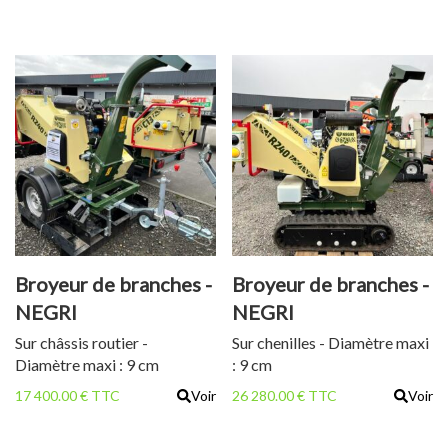
Broyeur de branches -
Broyeur de branches -
NEGRI
NEGRI
R240BHHP210N
R240BHHP21CN
Sur châssis routier -
Sur chenilles - Diamètre maxi
Diamètre maxi : 9 cm
: 9 cm
17 400.00 € TTC
Voir
26 280.00 € TTC
Voir