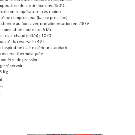
pérature de sortie fixe env. 450°C
tée en température très rapide
tème compresseur (basse pression)
ctionne au fioul avec une alimentation en 230 V
sommation fioul max : 5 l/h
it d'air chaud (m3/h) : 1070
acité du réservoir : 49 l
 d'aspiration d'air extérieur standard
rosserie thermolaquée
nomètre de pression
ge réservoir
3 Kg
uf
ns
i