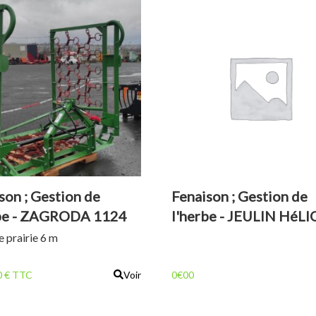
son ; Gestion de
Fenaison ; Gestion de
rbe - ZAGRODA 1124
l'herbe - JEULIN HéLI
 M
PAILLEUSE
e prairie 6 m
0 € TTC
Voir
0€00