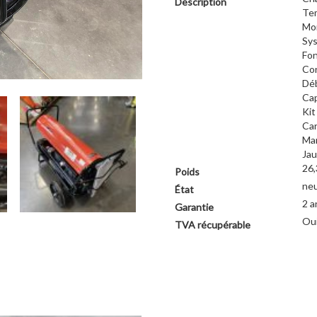
Description
Tem
Mon
Sys
Fon
Con
Déb
Cap
Kit
Car
Ma
Jau
26,
Poids
ne
État
2 a
Garantie
Ou
TVA récupérable