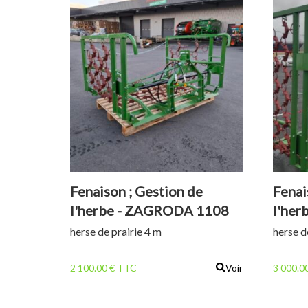
Fenaison ; Gestion de
Fenai
l'herbe - ZAGRODA 1108
l'he
RX 4 M
RX 6
herse de prairie 4 m
herse d
2 100.00 € TTC
Voir
3 000.0