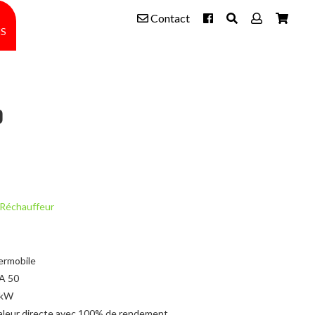
Contact
s
0
Réchauffeur
ermobile
A 50
 kW
leur directe avec 100% de rendement