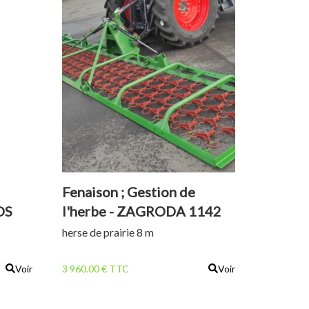
Fenaison ; Gestion de
OS
l'herbe - ZAGRODA 1142
RX 8M
herse de prairie 8 m
Voir
3 960.00 € TTC
Voir