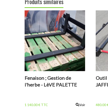
Produits similaires
Fenaison ; Gestion de
Outil
l'herbe - LèVE PALETTE
JAFF
JAFFREDOU 2.5T EURO
1 140.00 € TTC
Voir
480.00 