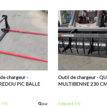
 de chargeur -
Outil de chargeur - Q
REDOU PIC BALLE
MULTIBENNE 230 C
DéSTOCKAGE
€ TTC
Voir
3 300.00 € TTC