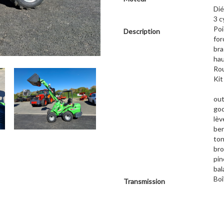
Dié
3 c
Poi
Description
for
bra
hau
Rou
Kit
out
go
lèv
ben
ton
bro
pin
bal
Boî
Transmission