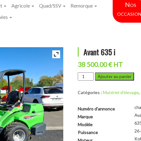
Nos
rt
Agricole
Quad/SSV
Remorque
occasion
hées
Avant 635 i
38 500.00 € HT
quantité
Ajouter au panier
de
Avant
Catégories :
Matériel d'élevage
,
635
i
cha
Numéro d'annonce
Av
Marque
635
Modèle
26 
Puissance
Koh
Moteur