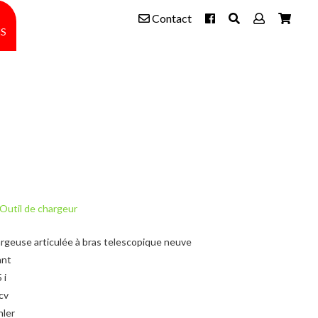
Contact
s
Outil de chargeur
rgeuse articulée à bras telescopique neuve
ant
 i
cv
ler