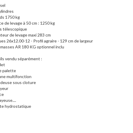
sel
ylindres
ds 1750 kg
ce de levage à 50 cm : 1250 kg
s télescopique
teur de levage maxi 283 cm
es 26x12.00-12 - Profil agraire - 129 cm de largeur
 masses AR 180 KG optionnel inclu
ils vendu séparément :
det
e palette
ne multifonction
deuse sous cloture
yeur
ce
ayeuse....
te hydrostatique