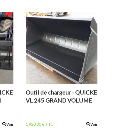
UICKE
Outil de chargeur - QUICKE
M
VL 245 GRAND VOLUME
Voir
1 920.00 € TTC
Voir