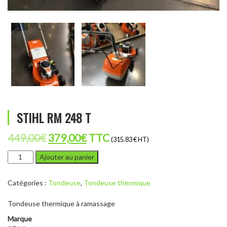
STIHL RM 248 T
Le
Le
449,00
€
379,00
€
TTC
(315.83 € HT)
prix
prix
quantité
Ajouter au panier
de
initial
actuel
STIHL
était :
est :
Catégories :
Tondeuse
,
Tondeuse thermique
RM
248
449,00€.
379,00€.
Tondeuse thermique à ramassage
T
Marque