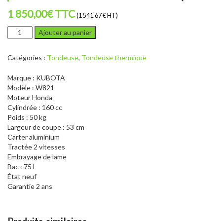
1 850,00
€
TTC
(1 541.67 € HT)
quantité
Ajouter au panier
de
KUBOTA
Catégories :
Tondeuse
,
Tondeuse thermique
W821
-
Marque
:
KUBOTA
TONDEUSE
Modèle
:
W821
THERMIQUE
Moteur
Honda
Cylindrée
:
160 cc
Poids :
50 kg
Largeur de coupe :
53 cm
C
arter aluminium
Tractée 2 vitesses
Embrayage de lame
Bac :
75 l
État
neuf
Garantie
2 ans