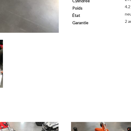
Cylindrée
4.2
Poids
ne
État
2 a
Garantie