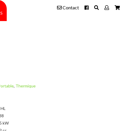
Contact
s
ortable
,
Thermique
IHL
38
65 kW
2 cc