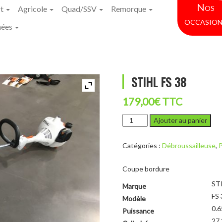
Nos
rt
Agricole
Quad/SSV
Remorque
occasion
hées
STIHL FS 38
179,00
€
TTC
quantité
Ajouter au panier
de
STIHL
Catégories :
Débroussailleuse
,
P
FS
38
Coupe bordure
ST
Marque
FS 
Modèle
0.
Puissance
27.