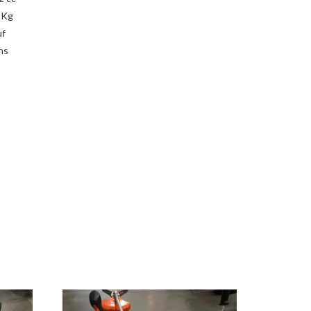
 Kg
uf
ns