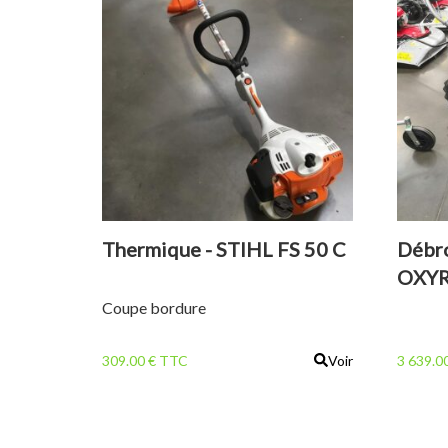
Thermique - STIHL FS 50 C
Débro
OXYR
Coupe bordure
309.00 € TTC
Voir
3 639.0