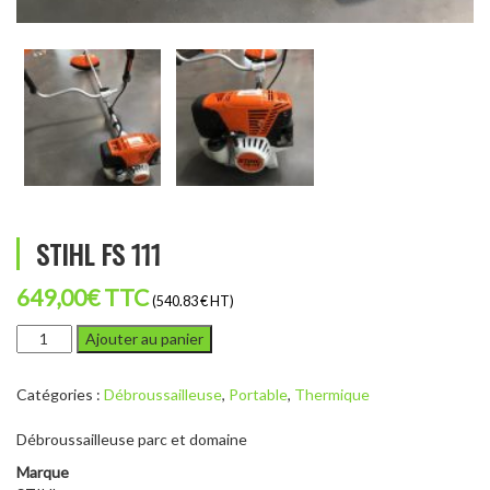
STIHL FS 111
649,00
€
TTC
(540.83 € HT)
quantité
Ajouter au panier
de
STIHL
Catégories :
Débroussailleuse
,
Portable
,
Thermique
FS
111
Débroussailleuse parc et domaine
Marque