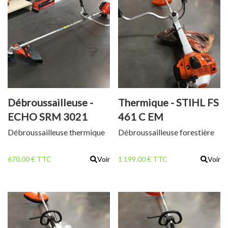
Débroussailleuse -
Thermique - STIHL FS
ECHO SRM 3021
461 C EM
TESU
Débroussailleuse thermique
Débroussailleuse forestière
670.00 € TTC
Voir
1 199.00 € TTC
Voir