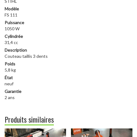
STIHL
Modèle
FS 111
Puissance
1050 W
Cylindrée
31,4 cc
Description
Couteau taillis 3 dents
Poids
5,8 kg
État
neuf
Garantie
2 ans
Produits similaires