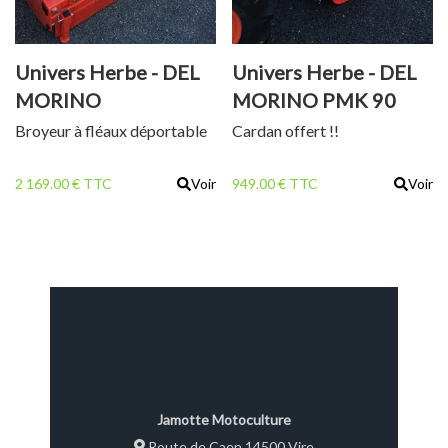
Univers Herbe - DEL
Univers Herbe - DEL
MORINO
MORINO PMK 90
CENTURION 132 C
Broyeur à fléaux déportable
Cardan offert !!
2 169.00 € TTC
Voir
949.00 € TTC
Voir
Jamotte Motoculture
Route de Caen 14500 Vire