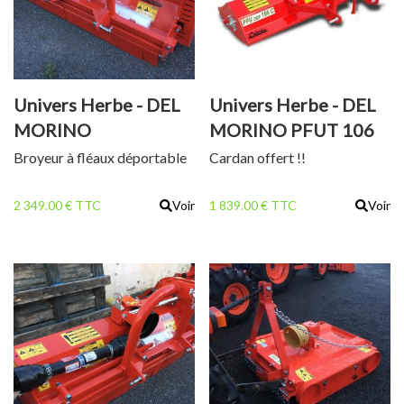
Univers Herbe - DEL
Univers Herbe - DEL
MORINO
MORINO PFUT 106
CENTURION 158 C
C
Broyeur à fléaux déportable
Cardan offert !!
2 349.00 € TTC
Voir
1 839.00 € TTC
Voir