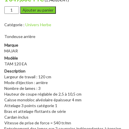
(1 540.83 € HT)
quantité
Ajouter au panier
de
MAJAR
Catégorie :
Univers Herbe
TAM
120
Tondeuse arrière
EA
Marque
MAJAR
Modèle
TAM 120 EA
Description
Largeur de travail : 120 cm
Mode d'éjection : arrière
Nombre de lames : 3
Hauteur de coupe réglable de 2,5 à 10,5 cm
Caisse monobloc alvéolaire épaisseur 4 mm
Attelage 3 points catégorie 1
Bras et attelage flottants de série
Cardan inclus
Vitesse de prise de force = 540 tr/mn
Entrainement des lames par 2 courroies indépendantes à tension