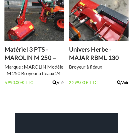
Matériel 3 PTS -
Univers Herbe -
MAROLIN M 250 –
MAJAR RBML 130
EPAREUSE
Marque : MAROLIN Modèle
Broyeur à fléaux
: M 250 Broyeur à fléaux 24
couteaux largeur 60 cm
6 990.00 € TTC
Voir
2 299.00 € TTC
Voir
Système mécanique Double
sens de rotation du rotor
Poids : 305 kg Pour micro
tracteur 20 à 30 cv Poids du
micro tracteur >/= à 800 kg
Portée latérale maxi : 2m50
Portée verticale maxi : 3m10
Portée en talus [...]