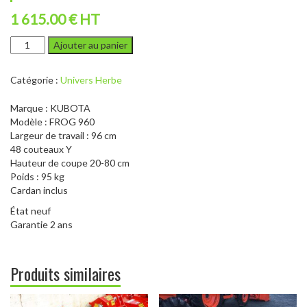
1 615.00 € HT
quantité
Ajouter au panier
de
KUBOTA
Catégorie :
Univers Herbe
FROG
960
Marque : KUBOTA
-
Modèle : FROG 960
BROYEUR
Largeur de travail : 96 cm
A
48 couteaux Y
FLÉAUX
Hauteur de coupe 20-80 cm
Poids : 95 kg
Cardan inclus
État neuf
Garantie 2 ans
Produits similaires