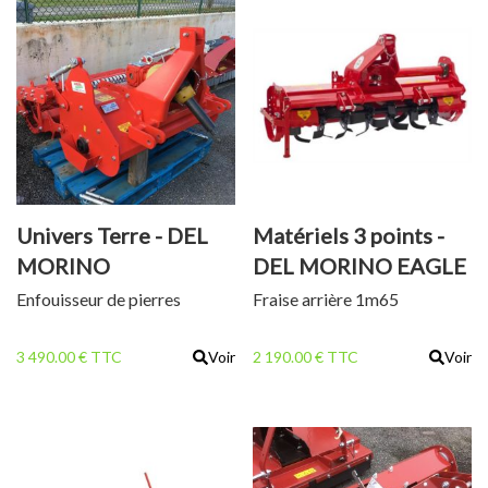
Univers Terre - DEL
Matériels 3 points -
MORINO
DEL MORINO EAGLE
YELLOWSTONE 96
165
Enfouisseur de pierres
Fraise arrière 1m65
3 490.00 € TTC
Voir
2 190.00 € TTC
Voir