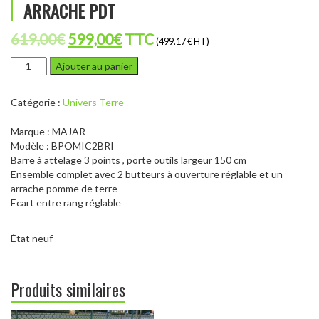
ARRACHE PDT
Le
Le
619,00
€
599,00
€
TTC
(499.17 € HT)
prix
prix
quantité
Ajouter au panier
de
initial
actuel
MAJAR
était :
est :
Catégorie :
Univers Terre
BPOMIC2BRI
-
619,00€.
599,00€.
Marque : MAJAR
BUTTEURS
Modèle : BPOMIC2BRI
ET
Barre à attelage 3 points ,
porte outils largeur 150 cm
ARRACHE
Ensemble complet avec 2 butteurs à ouverture réglable et un
PDT
arrache pomme de terre
Ecart entre rang réglable
État neuf
Produits similaires