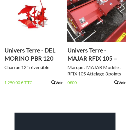
Univers Terre - DEL
Univers Terre -
MORINO PBR 120
MAJAR RFIX 105 –
FRAISE AR
Charrue 12" réversible
Marque : MAJAR Modèle :
RFIX 105 Attelage 3 points
n°1 renforcé Potence et
1 290.00 € TTC
Voir
0€00
Voir
boîtier de transmission fixe
Cardan inclus Réglage de
profondeur par les patins
Transmission à chaîne
surdimensionnée avec
tension automatique Largeur
de travail : 105 cm Poids (kg)