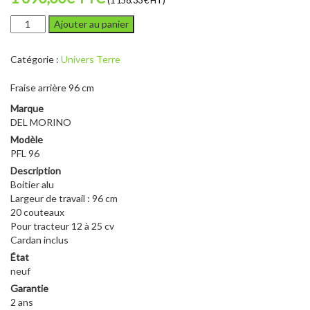
(1 158.33 € HT)
quantité
Ajouter au panier
de
DEL
Catégorie :
Univers Terre
MORINO
PFL
Fraise arrière 96 cm
96
Marque
DEL MORINO
Modèle
PFL 96
Description
Boitier alu
Largeur de travail : 96 cm
20 couteaux
Pour tracteur 12 à 25 cv
Cardan inclus
État
neuf
Garantie
2 ans