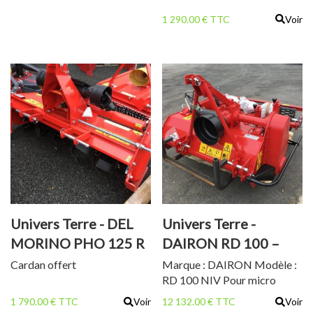
1 290.00 € TTC
Voir
Univers Terre - DEL
Univers Terre -
MORINO PHO 125 R
DAIRON RD 100 –
ENFOUISSEUR DE
Cardan offert
Marque : DAIRON Modèle :
RD 100 NIV Pour micro
PIERRES
tracteur 22 à 35 cv Largeur
1 790.00 € TTC
Voir
12 132.00 € TTC
Voir
de travail : 1m10 Profondeur