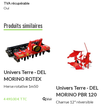
TVA récupérable
Oui
Produits similaires
Univers Terre - DEL
MORINO ROTEX
M150
Herse rotative 1m50
Univers Terre - DEL
MORINO PBR 120
4 490.00 € TTC
Voir
Charrue 12" réversible