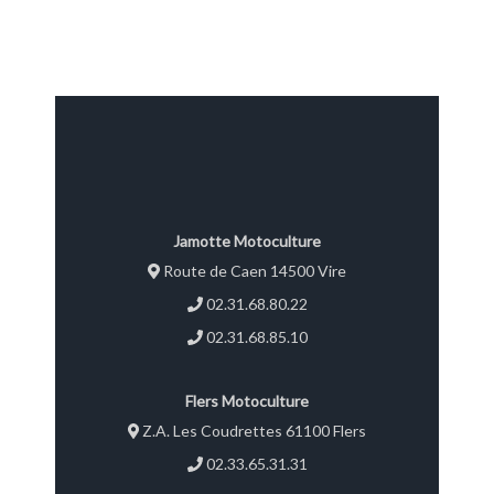
de travail : 140 mm Limiteur
de couple à bain d'huile
Rouleau métal ajouré Lame
niveleuse Avec cardan Poids :
405 kg État neuf Garantie 2
ans TVA récupérable Prix :
10110,00 € HT [...]
Jamotte Motoculture
Route de Caen 14500 Vire
02.31.68.80.22
02.31.68.85.10
Flers Motoculture
Z.A. Les Coudrettes 61100 Flers
02.33.65.31.31