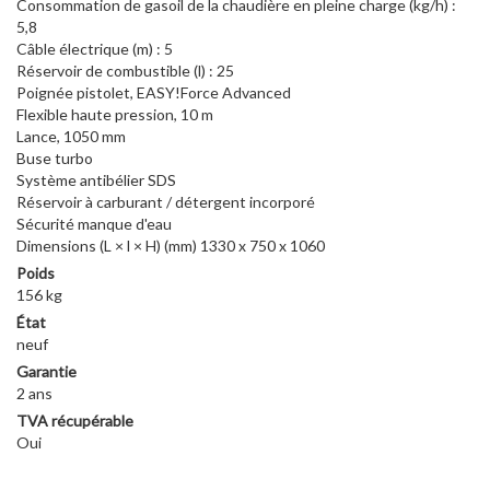
Consommation de gasoil de la chaudière en pleine charge (kg/h) :
5,8
Câble électrique (m) : 5
Réservoir de combustible (l) : 25
Poignée pistolet, EASY!Force Advanced
Flexible haute pression, 10 m
Lance, 1050 mm
Buse turbo
Système antibélier SDS
Réservoir à carburant / détergent incorporé
Sécurité manque d'eau
Dimensions (L × l × H) (mm) 1330 x 750 x 1060
Poids
156 kg
État
neuf
Garantie
2 ans
TVA récupérable
Oui