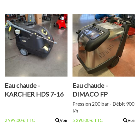
Eau chaude -
Eau chaude -
KARCHER HDS 7-16
DIMACO FP
C éDITION 90 èME
PREMIUM 15200
Pression 200 bar - Débit 900
l/h
ANNIVERSAIRE
HW
2 999.00 € TTC
Voir
5 290.00 € TTC
Voir