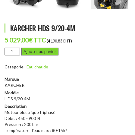
KARCHER HDS 9/20-4M
5 029,00
€
TTC
(4 190.83 € HT)
quantité
Ajouter au panier
de
KARCHER
Catégorie :
Eau chaude
HDS
9/20-
Marque
4M
KARCHER
Modèle
HDS 9/20-4M
Description
Moteur électrique triphasé
Débit : 450 - 900 l/h
Pression : 200 bar
Température d'eau max : 80-155°