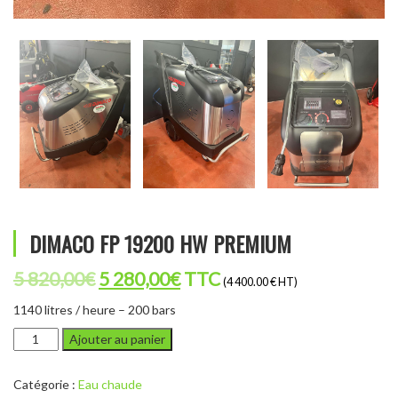
DIMACO FP 19200 HW PREMIUM
Le
Le
5 820,00
€
5 280,00
€
TTC
(4 400.00 € HT)
prix
prix
1140 litres / heure – 200 bars
initial
actuel
quantité
Ajouter au panier
de
était :
est :
DIMACO
5
5
Catégorie :
Eau chaude
FP