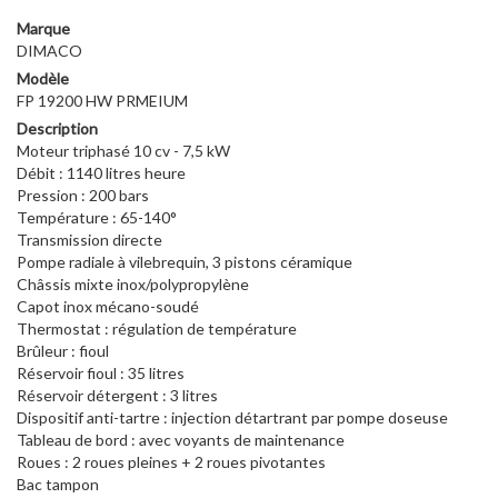
19200
820,00€.
280,00€.
Marque
HW
DIMACO
PREMIUM
Modèle
FP 19200 HW PRMEIUM
Description
Moteur triphasé 10 cv - 7,5 kW
Débit : 1140 litres heure
Pression : 200 bars
Température : 65-140°
Transmission directe
Pompe radiale à vilebrequin, 3 pistons céramique
Châssis mixte inox/polypropylène
Capot inox mécano-soudé
Thermostat : régulation de température
Brûleur : fioul
Réservoir fioul : 35 litres
Réservoir détergent : 3 litres
Dispositif anti-tartre : injection détartrant par pompe doseuse
Tableau de bord : avec voyants de maintenance
Roues : 2 roues pleines + 2 roues pivotantes
Bac tampon