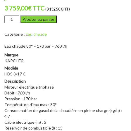
3 759,00
€
TTC
(3 132.50 € HT)
quantité
Ajouter au panier
de
KARCHER
Catégorie :
Eau chaude
HDS
8/17
Eau chaude 80° – 170 bar – 760 l/h
C
Marque
KARCHER
Modèle
HDS 8/17 C
Description
Moteur électrique triphasé
Débit : 760 l/h
Pression : 170 bar
Température d'eau max : 80°
Consommation de gasoil de la chaudière en pleine charge (kg/h) :
4,7
Câble électrique (m) : 5
Réservoir de combustible (l) : 15