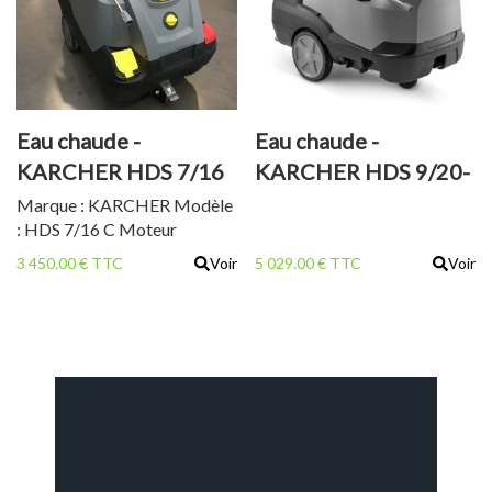
Eau chaude -
Eau chaude -
KARCHER HDS 7/16
KARCHER HDS 9/20-
C
4M
Marque : KARCHER Modèle
: HDS 7/16 C Moteur
électrique triphasé Débit :
3 450.00 € TTC
Voir
5 029.00 € TTC
Voir
270-660 l/h Pression : 30-
160 bar Température max :
80° Réservoir de
combustible : 15 l Poids :
105 kg État neuf Garantie 2
ans TVA récupérable