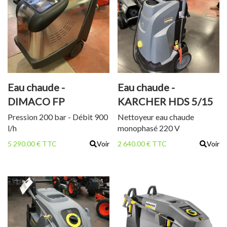
Eau chaude -
Eau chaude -
DIMACO FP
KARCHER HDS 5/15
PREMIUM 15200
UX+
Pression 200 bar - Débit 900
Nettoyeur eau chaude
l/h
monophasé 220 V
HW
5 290.00 € TTC
Voir
2 640.00 € TTC
Voir