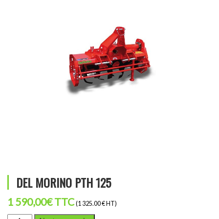
DEL MORINO PTH 125
1 590,00
€
TTC
(1 325.00 € HT)
quantité