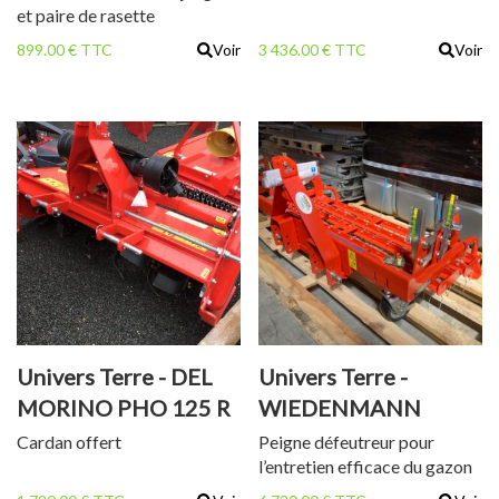
et paire de rasette
899.00 € TTC
Voir
3 436.00 € TTC
Voir
Univers Terre - DEL
Univers Terre -
MORINO PHO 125 R
WIEDENMANN
TERRA RAKE 170
Cardan offert
Peigne défeutreur pour
l’entretien efficace du gazon
naturel et du gazon