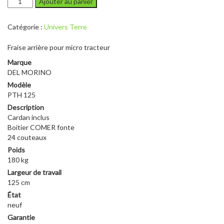
Ajouter au panier
de
DEL
Catégorie :
Univers Terre
MORINO
PTH
Fraise arrière pour micro tracteur
125
Marque
DEL MORINO
Modèle
PTH 125
Description
Cardan inclus
Boitier COMER fonte
24 couteaux
Poids
180 kg
Largeur de travail
125 cm
État
neuf
Garantie