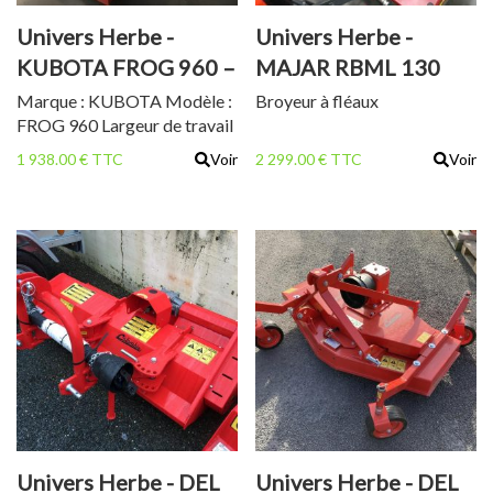
Univers Herbe -
Univers Herbe -
KUBOTA FROG 960 –
MAJAR RBML 130
BROYEUR A FLÉAUX
Marque : KUBOTA Modèle :
Broyeur à fléaux
FROG 960 Largeur de travail
: 96 cm 48 couteaux Y
1 938.00 € TTC
Voir
2 299.00 € TTC
Voir
Hauteur de coupe 20-80 cm
Poids : 95 kg Cardan inclus
État neuf Garantie 2 ans
Univers Herbe - DEL
Univers Herbe - DEL