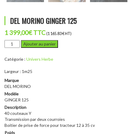
DEL MORINO GINGER 125
1 399,00
€
TTC
(1 165.83 € HT)
quantité
Ajouter au panier
de
DEL
Catégorie :
Univers Herbe
MORINO
GINGER
Largeur : 1m25
125
Marque
DEL MORINO
Modèle
GINGER 125
Description
40 couteaux Y
Transmission par deux courroies
Boitier de prise de force pour tracteur 12 à 35 cv
Poids