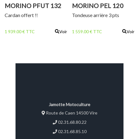
MORINO PFUT 132
MORINO PEL 120
C
Cardan offert !!
Tondeuse arrière 3 pts
1 939.00 € TTC
Voir
1 559.00 € TTC
Voir
Jamotte Motoculture
Route de Caen 14500 Vire
02.31.68.80.22
02.31.68.85.10