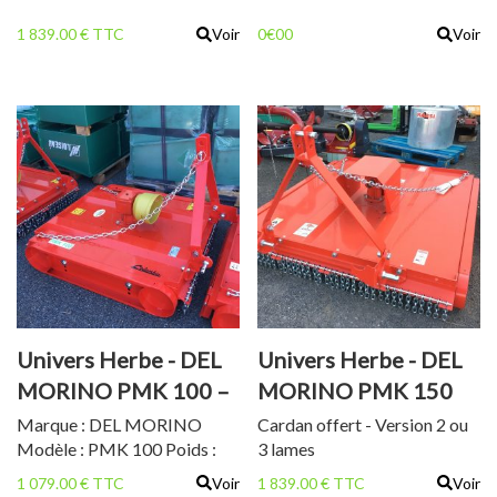
1 839.00 € TTC
Voir
0€00
Voir
Univers Herbe - DEL
Univers Herbe - DEL
MORINO PMK 100 –
MORINO PMK 150
GYROBROYEUR
Marque : DEL MORINO
Cardan offert - Version 2 ou
Modèle : PMK 100 Poids :
3 lames
140 kg Largeur de travail :
1 079.00 € TTC
Voir
1 839.00 € TTC
Voir