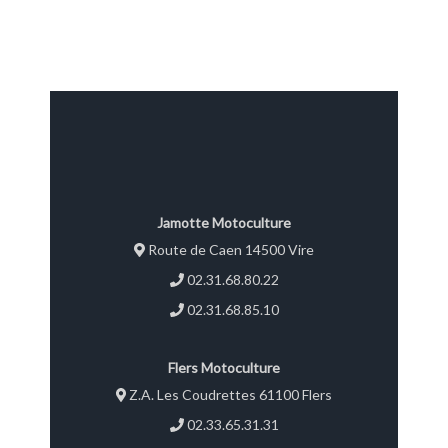
1m00 Pour micro tracteur 16
à 30 cv Cardan inclus État
neuf Garantie 2 ans TVA
récupérable Prix : 1079,00 €
TTC
Jamotte Motoculture
Route de Caen 14500 Vire
02.31.68.80.22
02.31.68.85.10
Flers Motoculture
Z.A. Les Coudrettes 61100 Flers
02.33.65.31.31