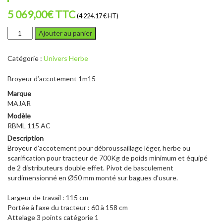
5 069,00
€
TTC
(4 224.17 € HT)
quantité
Ajouter au panier
de
MAJAR
Catégorie :
Univers Herbe
RBML
115
Broyeur d’accotement 1m15
AC
Marque
MAJAR
Modèle
RBML 115 AC
Description
Broyeur d'accotement pour débroussaillage léger, herbe ou
scarification pour tracteur de 700Kg de poids minimum et équipé
de 2 distributeurs double effet. Pivot de basculement
surdimensionné en Ø50 mm monté sur bagues d’usure.
Largeur de travail : 115 cm
Portée à l'axe du tracteur : 60 à 158 cm
Attelage 3 points catégorie 1