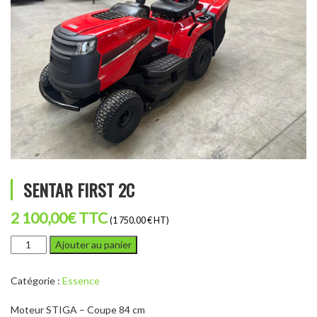
SENTAR FIRST 2C
2 100,00
€
TTC
(1 750.00 € HT)
quantité
Ajouter au panier
de
SENTAR
Catégorie :
Essence
FIRST
2C
Moteur STIGA – Coupe 84 cm