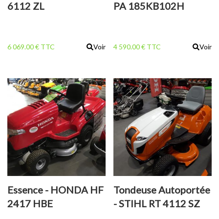
6112 ZL
PA 185KB102H
6 069.00 € TTC
Voir
4 590.00 € TTC
Voir
Essence - HONDA HF
Tondeuse Autoportée
2417 HBE
- STIHL RT 4112 SZ