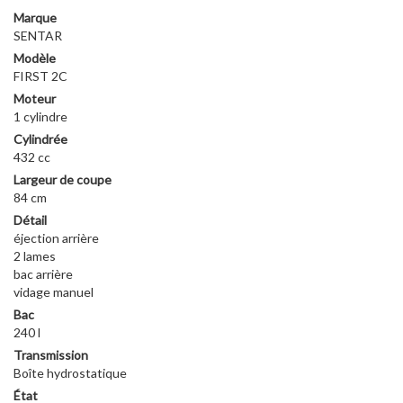
Marque
SENTAR
Modèle
FIRST 2C
Moteur
1 cylindre
Cylindrée
432 cc
Largeur de coupe
84 cm
Détail
éjection arrière
2 lames
bac arrière
vidage manuel
Bac
240 l
Transmission
Boîte hydrostatique
État