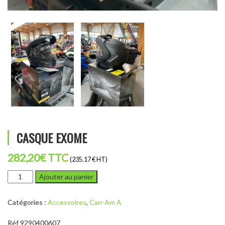
CASQUE EXOME
282,20
€
TTC
(235.17 € HT)
quantité
Ajouter au panier
de
CASQUE
Catégories :
Accessoires
,
Can-Am A
EXOME
Réf 9290400607