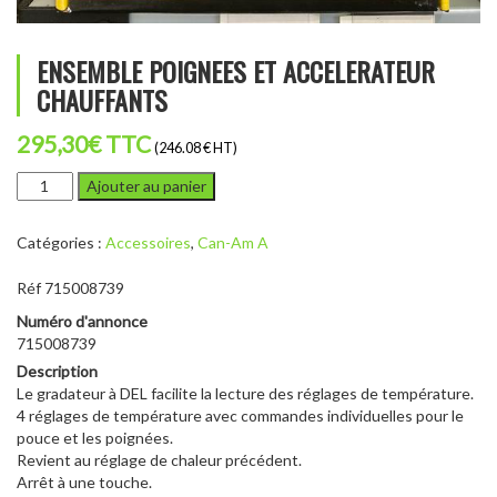
ENSEMBLE POIGNEES ET ACCELERATEUR
CHAUFFANTS
295,30
€
TTC
(246.08 € HT)
quantité
Ajouter au panier
de
ENSEMBLE
Catégories :
Accessoires
,
Can-Am A
POIGNEES
ET
Réf 715008739
ACCELERATEUR
CHAUFFANTS
Numéro d'annonce
715008739
Description
Le gradateur à DEL facilite la lecture des réglages de température.
4 réglages de température avec commandes individuelles pour le
pouce et les poignées.
Revient au réglage de chaleur précédent.
Arrêt à une touche.