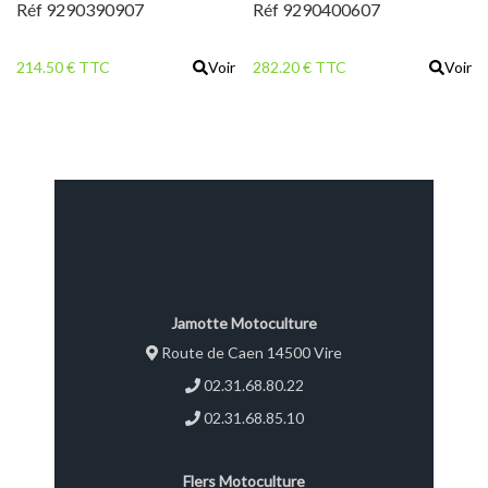
Réf 9290390907
Réf 9290400607
214.50 € TTC
Voir
282.20 € TTC
Voir
Jamotte Motoculture
Route de Caen 14500 Vire
02.31.68.80.22
02.31.68.85.10
Flers Motoculture