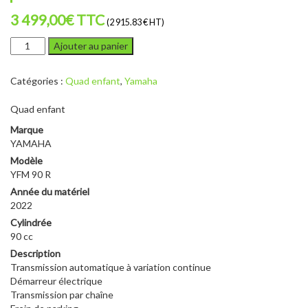
3 499,00
€
TTC
(2 915.83 € HT)
quantité
Ajouter au panier
de
YAMAHA
Catégories :
Quad enfant
,
Yamaha
YFM
90
Quad enfant
R
Marque
YAMAHA
Modèle
YFM 90 R
Année du matériel
2022
Cylindrée
90 cc
Description
Transmission automatique à variation continue
Démarreur électrique
Transmission par chaîne