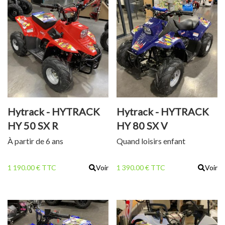
Hytrack - HYTRACK
Hytrack - HYTRACK
HY 50 SX R
HY 80 SX V
À partir de 6 ans
Quand loisirs enfant
1 190.00 € TTC
Voir
1 390.00 € TTC
Voir