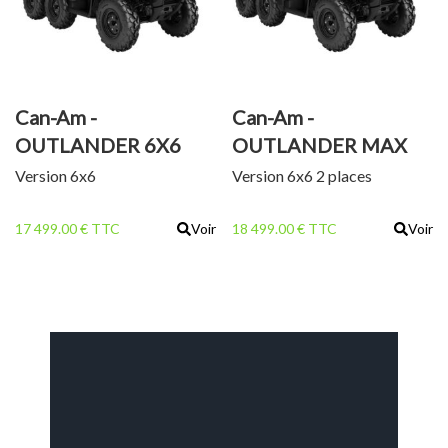
Can-Am -
Can-Am -
OUTLANDER 6X6
OUTLANDER MAX
DPS T 700
6X6 DPS T 700
Version 6x6
Version 6x6 2 places
17 499.00 € TTC
Voir
18 499.00 € TTC
Voir