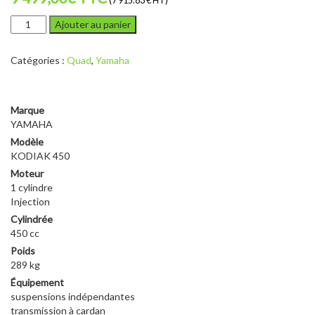
(7 915.83 € HT)
quantité
Ajouter au panier
de
YAMAHA
Catégories :
Quad
,
Yamaha
KODIAK
450
T3
VERT
Marque
YAMAHA
Modèle
KODIAK 450
Moteur
1 cylindre
Injection
Cylindrée
450 cc
Poids
289 kg
Équipement
suspensions indépendantes
transmission à cardan