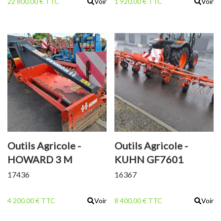
22 800.00 € TTC
Voir
1 920.00 € TTC
Voir
Outils Agricole -
Outils Agricole -
HOWARD 3 M
KUHN GF7601
17436
16367
4 200.00 € TTC
Voir
8 400.00 € TTC
Voir