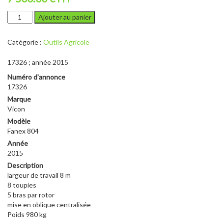
quantité
Ajouter au panier
de
Vicon
Catégorie :
Outils Agricole
Fanex
806
17326 ; année 2015
Numéro d'annonce
17326
Marque
Vicon
Modèle
Fanex 804
Année
2015
Description
largeur de travail 8 m
8 toupies
5 bras par rotor
mise en oblique centralisée
Poids 980 kg