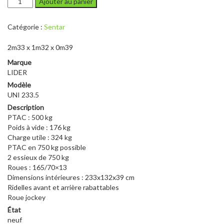
Ajouter au panier
de
UNI
Catégorie :
Sentar
233.5
2m33 x 1m32 x 0m39
Marque
LIDER
Modèle
UNI 233.5
Description
PTAC : 500 kg
Poids à vide : 176 kg
Charge utile : 324 kg
PTAC en 750 kg possible
2 essieux de 750 kg
Roues : 165/70×13
Dimensions intérieures : 233x132x39 cm
Ridelles avant et arrière rabattables
Roue jockey
État
neuf