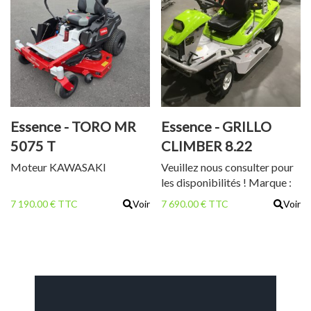
Essence - TORO MR
Essence - GRILLO
5075 T
CLIMBER 8.22
Moteur KAWASAKI
Veuillez nous consulter pour
les disponibilités ! Marque :
GRILLO Modèle : CLIMBER
7 190.00 € TTC
Voir
7 690.00 € TTC
Voir
8.22 Puissance : 18 cv
Moteur Briggs et Stratton 2
cylindres Cylindrée : 656 cc
Blocage de différentiel
intégré Poids : 265 kg
Largeur de coupe : 91 cm
Boite hydrostatique État