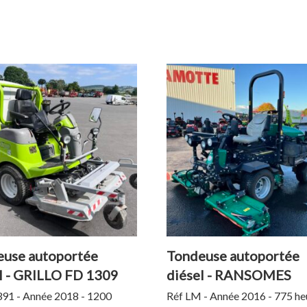
use autoportée
Tondeuse autoportée
l - GRILLO FD 1309
diésel - RANSOMES
HIGHWAY 3
391 - Année 2018 - 1200
Réf LM - Année 2016 - 775 he