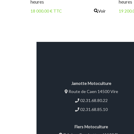
heures
heures
18 000.00 € TTC
Voir
19 200.
Jamotte Motoculture
Route de Caen 14500 Vire
02.31.68.80.22
02.31.68.85.10
Flers Motoculture