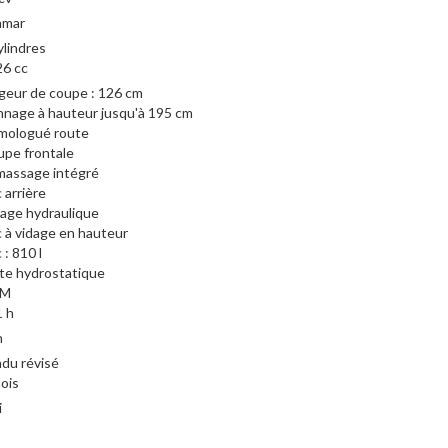
nmar
ylindres
6 cc
geur de coupe : 126 cm
nage à hauteur jusqu'à 195 cm
mologué route
pe frontale
assage intégré
 arrière
age hydraulique
 à vidage en hauteur
 : 810 l
te hydrostatique
RM
 h
n
du révisé
ois
i