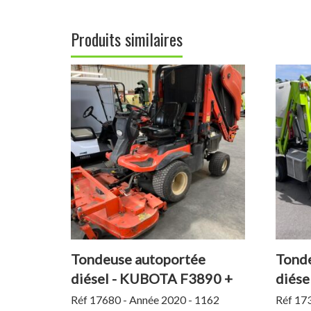
Produits similaires
Tondeuse autoportée
Tonde
diésel - KUBOTA F3890 +
diése
RCK 60 + GCD 900 P
4WD
Réf 17680 - Année 2020 - 1162
Réf 17