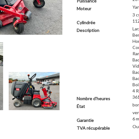
Puissance
Ya
Moteur
3 c
112
Cylindrée
Lar
Description
Ben
Ho
Cou
Ram
Bac
Vid
Bac
Bac
Boi
4 
361
Nombre d'heures
bo
État
ven
6 m
Garantie
Ou
TVA récupérable