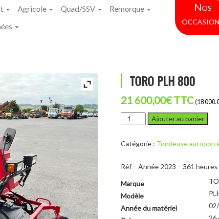
Nos
rt
Agricole
Quad/SSV
Remorque
occasion
hées
TORO PLH 800
21 600,00
€
TTC
(18 000.
quantité
Ajouter au panier
de
TORO
Catégorie :
Tondeuse autoporté
PLH
800
Réf – Année 2023 – 361 heures
TO
Marque
PL
Modèle
02
Année du matériel
26 