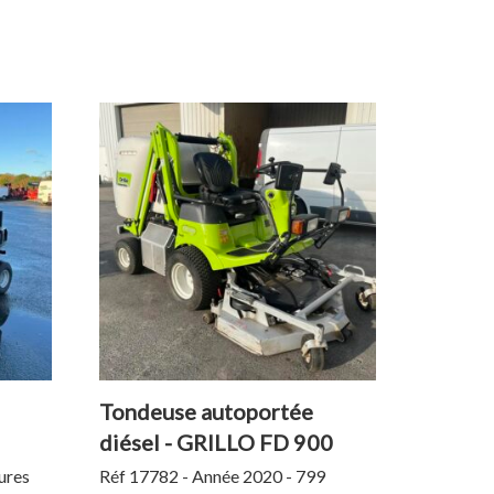
Tondeuse autoportée
diésel - GRILLO FD 900
4WD
ures
Réf 17782 - Année 2020 - 799