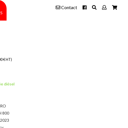
Contact
s
00 € HT)
e diésel
RO
H 800
/2023
cv