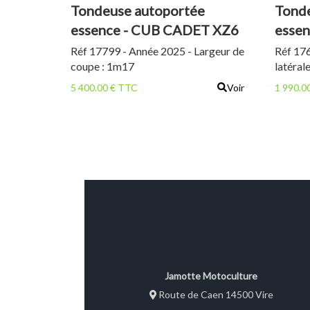
Tondeuse autoportée
Tonde
essence - CUB CADET XZ6
esse
138 L
Réf 17799 - Année 2025 - Largeur de
Réf 176
coupe : 1m17
latéral
5 400.00 € TTC
Voir
1 990.0
Jamotte Motoculture
Route de Caen 14500 Vire