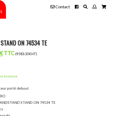
Contact
s
STAND ON 74534 TE
Le
€
TTC
(9 583.33 € HT)
prix
actuel
est :
ée essence
11
eur porté debout
500,00€.
RO
ANDSTAND STAND ON 74534 TE
cv
wasaki