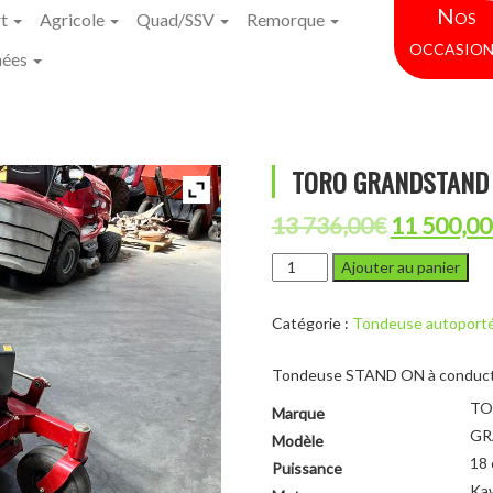
Nos
rt
Agricole
Quad/SSV
Remorque
occasion
hées
TORO GRANDSTAND 
Le
13 736,00
€
11 500,00
prix
quantité
Ajouter au panier
de
initial
TORO
était :
Catégorie :
Tondeuse autoport
GRANDSTAND
STAND
13
ON
Tondeuse STAND ON à conduct
736,00€.
74534
TO
Marque
TE
GR
Modèle
18 
Puissance
Ka