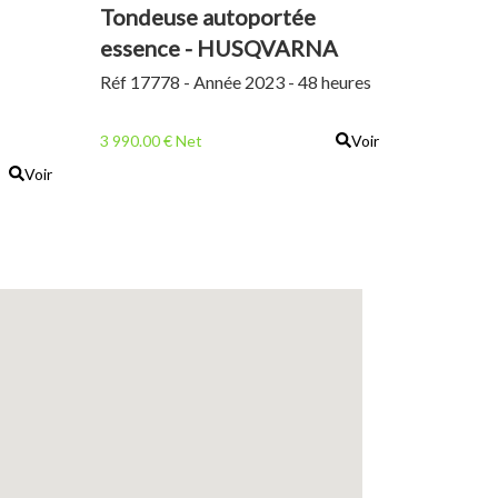
Tondeuse autoportée
essence - HUSQVARNA
R214TC
Réf 17778 - Année 2023 - 48 heures
3 990.00 € Net
Voir
Voir