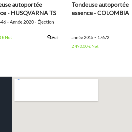
use autoportée
Tondeuse autoportée
nce - HUSQVARNA TS
essence - COLOMBIA
PA185B102H
46 - Année 2020 - Éjection
e
0 € Net
Voir
année 2015 – 17672
2 490.00 € Net