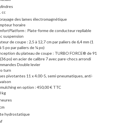
ylindres
 cc
rayage des lames électromagnétique
pteur horaire
fortPlatform : Plate-forme de conducteur repliable
c suspension
teur de coupe : 2,5 à 12,7 cm par paliers de 6,4 mm (1
à 5 po par paliers de ¼ po)
nception du plateau de coupe : TURBO FORCE® de 91
(36 po) en acier de calibre 7 avec pare-chocs arrondi
mmandes Double levier
o turn
es pivotantes 11 x 4.00-5, semi-pneumatiques, anti-
vaison
 mulching en option : 450,00 € TTC
 kg
heures
 cm
te hydrostatique
uf