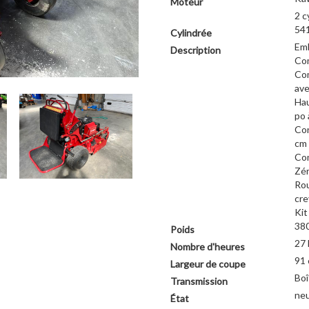
Moteur
2 c
541
Cylindrée
Emb
Description
Com
Com
ave
Hau
po 
Co
cm 
Co
Zér
Rou
cre
Kit
380
Poids
27 
Nombre d'heures
91
Largeur de coupe
Boî
Transmission
ne
État