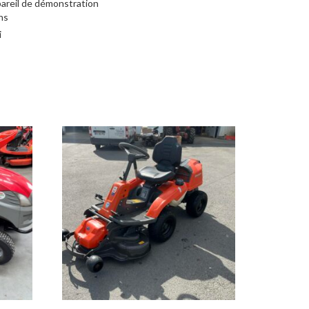
areil de démonstration
ns
i