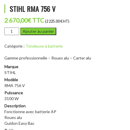
STIHL RMA 756 V
2 670,00
€
TTC
(2 225.00 € HT)
quantité
Ajouter au panier
de
STIHL
Catégorie :
Tondeuse à batterie
RMA
756
Gamme professionnelle – Roues alu – Carter alu
V
Marque
STIHL
Modèle
RMA 756 V
Puissance
3100 W
Description
Fonctionne avec batterie AP
Roues alu
Guidon Easy Bac