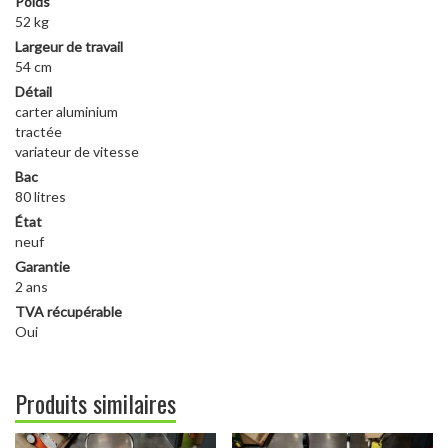
Poids
52 kg
Largeur de travail
54 cm
Détail
carter aluminium
tractée
variateur de vitesse
Bac
80 litres
État
neuf
Garantie
2 ans
TVA récupérable
Oui
Produits similaires