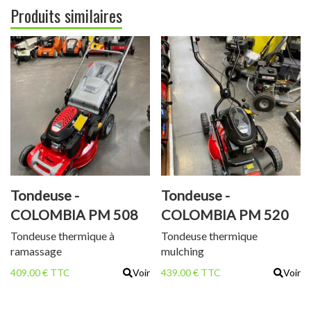
Produits similaires
Tondeuse -
Tondeuse -
COLOMBIA PM 508
COLOMBIA PM 520
TS
TCM
Tondeuse thermique à
Tondeuse thermique
ramassage
mulching
409.00 € TTC
Voir
439.00 € TTC
Voir