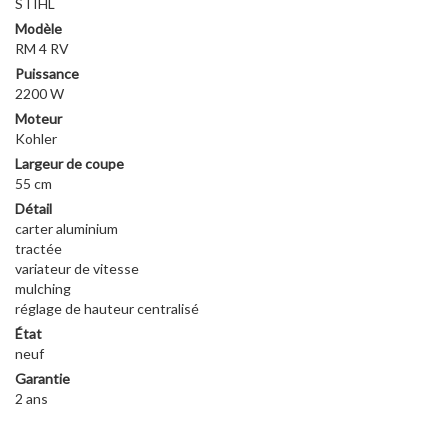
STIHL
Modèle
RM 4 RV
Puissance
2200 W
Moteur
Kohler
Largeur de coupe
55 cm
Détail
carter aluminium
tractée
variateur de vitesse
mulching
réglage de hauteur centralisé
État
neuf
Garantie
2 ans