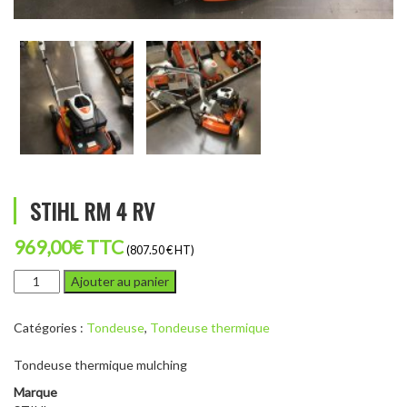
STIHL RM 4 RV
969,00
€
TTC
(807.50 € HT)
quantité
Ajouter au panier
de
STIHL
Catégories :
Tondeuse
,
Tondeuse thermique
RM
4
Tondeuse thermique mulching
RV
Marque