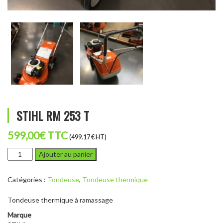
STIHL RM 253 T
599,00
€
TTC
(499.17 € HT)
quantité
Ajouter au panier
de
STIHL
Catégories :
Tondeuse
,
Tondeuse thermique
RM
253
Tondeuse thermique à ramassage
T
Marque