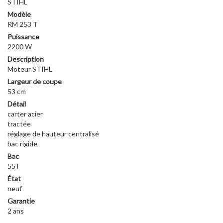
STIHL
Modèle
RM 253 T
Puissance
2200 W
Description
Moteur STIHL
Largeur de coupe
53 cm
Détail
carter acier
tractée
réglage de hauteur centralisé
bac rigide
Bac
55 l
État
neuf
Garantie
2 ans