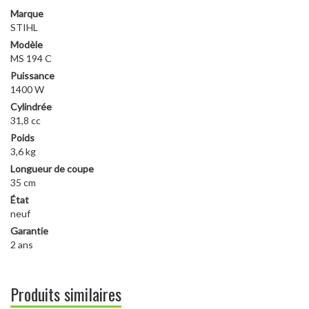
Marque
STIHL
Modèle
MS 194 C
Puissance
1400 W
Cylindrée
31,8 cc
Poids
3,6 kg
Longueur de coupe
35 cm
État
neuf
Garantie
2 ans
Produits similaires