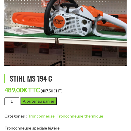
STIHL MS 194 C
489,00
€
TTC
(407.50 € HT)
quantité
Ajouter au panier
de
STIHL
Catégories :
Tronçonneuse
,
Tronçonneuse thermique
MS
194
Tronçonneuse spéciale légère
C