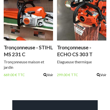
Tronçonneuse - STIHL
Tronçonneuse -
MS 231 C
ECHO CS 303 T
Tronçonneuse maison et
Elagueuse thermique
jardin
669.00 € TTC
Voir
299.00 € TTC
Voir