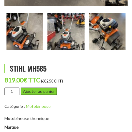
STIHL MH585
819,00
€
TTC
(682.50 € HT)
quantité
Ajouter au panier
de
STIHL
Catégorie :
Motobineuse
MH585
Motobineuse thermique
Marque