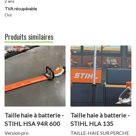
2 ans
TVA récupérable
Oui
Produits similaires
Taille haie à batterie -
Taille haie à batterie -
STIHL HSA 94R 600
STIHL HLA 135
MM
Version pro
TAILLE-HAIE SUR PERCHE