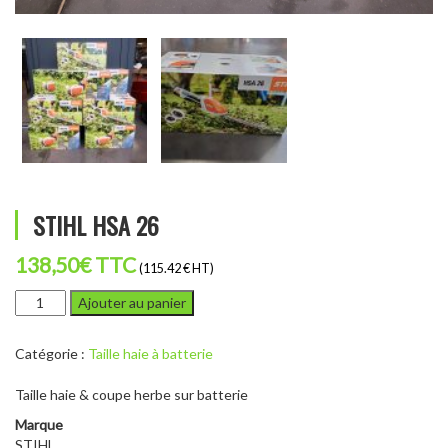
STIHL HSA 26
138,50
€
TTC
(115.42 € HT)
quantité
Ajouter au panier
de
STIHL
Catégorie :
Taille haie à batterie
HSA
26
Taille haie & coupe herbe sur batterie
Marque
STIHL