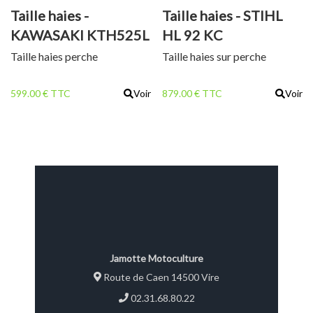
Taille haies -
Taille haies - STIHL
KAWASAKI KTH525L
HL 92 KC
Taille haies perche
Taille haies sur perche
599.00 € TTC
Voir
879.00 € TTC
Voir
Jamotte Motoculture
Route de Caen 14500 Vire
02.31.68.80.22