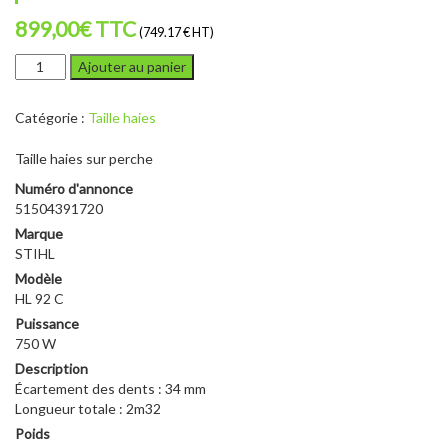
899,00
€
TTC
(749.17 € HT)
quantité
Ajouter au panier
de
STIHL
Catégorie :
Taille haies
HL
92
Taille haies sur perche
C
Numéro d'annonce
51504391720
Marque
STIHL
Modèle
HL 92 C
Puissance
750 W
Description
Écartement des dents : 34 mm
Longueur totale : 2m32
Poids