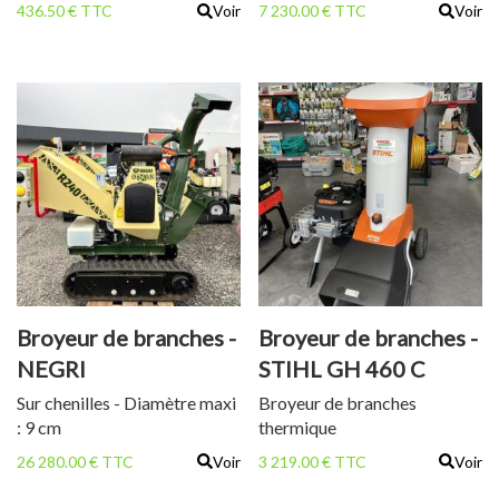
436.50 € TTC
Voir
7 230.00 € TTC
Voir
Broyeur de branches -
Broyeur de branches -
NEGRI
STIHL GH 460 C
R240BHHP21CN
Sur chenilles - Diamètre maxi
Broyeur de branches
: 9 cm
thermique
26 280.00 € TTC
Voir
3 219.00 € TTC
Voir