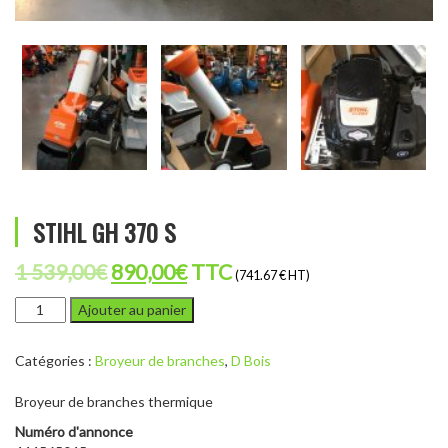
STIHL GH 370 S
Le
Le
1 539,00
€
890,00
€
TTC
(741.67 € HT)
prix
prix
quantité
Ajouter au panier
de
initial
actuel
STIHL
était :
est :
Catégories :
Broyeur de branches
,
D Bois
GH
370
1
890,00€.
Broyeur de branches thermique
S
539,00€.
Numéro d'annonce