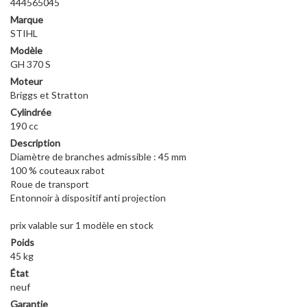
444565045
Marque
STIHL
Modèle
GH 370 S
Moteur
Briggs et Stratton
Cylindrée
190 cc
Description
Diamètre de branches admissible : 45 mm
100 % couteaux rabot
Roue de transport
Entonnoir à dispositif anti projection
prix valable sur 1 modèle en stock
Poids
45 kg
État
neuf
Garantie