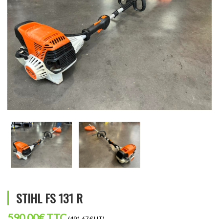
STIHL FS 131 R
590,00
€
TTC