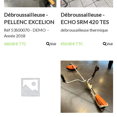
Débroussailleuse -
Débroussailleuse -
PELLENC EXCELION
ECHO SRM 420 TES
ALPHA
Réf 53S00070 - DEMO -
débrousailleuse thermique
Année 2018
360.00 € TTC
Voir
450.00 € TTC
Voir