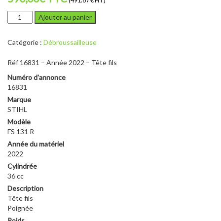
(491.67 € HT)
quantité
Ajouter au panier
de
STIHL
Catégorie :
Débroussailleuse
FS
131
Réf 16831 – Année 2022 – Tête fils
R
Numéro d'annonce
16831
Marque
STIHL
Modèle
FS 131 R
Année du matériel
2022
Cylindrée
36 cc
Description
Tête fils
Poignée
Poids