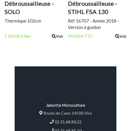
Débroussailleuse -
Débroussailleuse -
SOLO
STIHL FSA 130
MOTOFAUCHEUSE
Thermique 102cm
Réf 16707 - Année 2018 -
Version à guidon
1 290.00 € Net
Voir
290.00 € TTC
Voir
Jamotte Motoculture
Route de Caen 14500 Vire
02.31.68.80.22
02.31.68.85.10