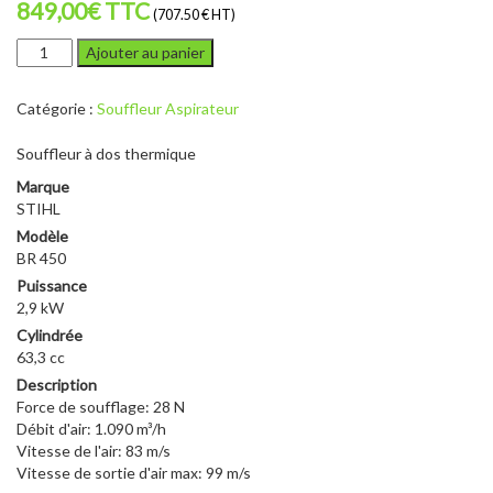
849,00
€
TTC
(707.50 € HT)
quantité
Ajouter au panier
de
STIHL
Catégorie :
Souffleur Aspirateur
BR
450
Souffleur à dos thermique
Marque
STIHL
Modèle
BR 450
Puissance
2,9 kW
Cylindrée
63,3 cc
Description
Force de soufflage: 28 N
Débit d'air: 1.090 m³/h
Vitesse de l'air: 83 m/s
Vitesse de sortie d'air max: 99 m/s