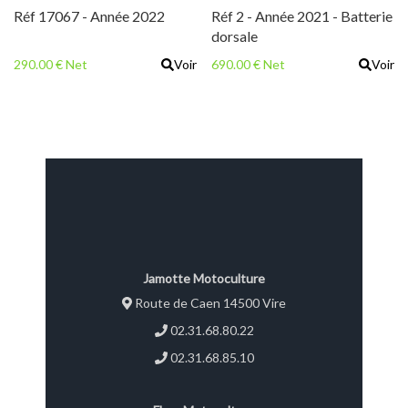
300
Réf 17067 - Année 2022
Réf 2 - Année 2021 - Batterie
dorsale
290.00 € Net
Voir
690.00 € Net
Voir
Jamotte Motoculture
Route de Caen 14500 Vire
02.31.68.80.22
02.31.68.85.10