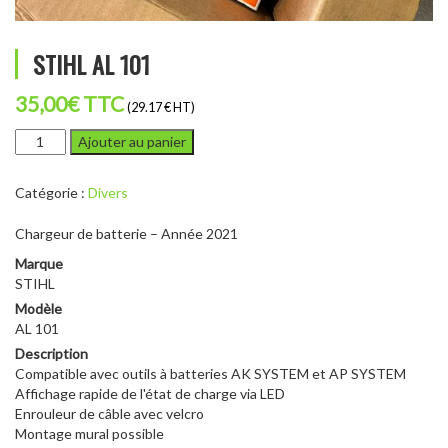
STIHL AL 101
35,00
€
TTC
(29.17 € HT)
quantité
Ajouter au panier
de
STIHL
Catégorie :
Divers
AL
101
Chargeur de batterie – Année 2021
Marque
STIHL
Modèle
AL 101
Description
Compatible avec outils à batteries AK SYSTEM et AP SYSTEM
Affichage rapide de l'état de charge via LED
Enrouleur de câble avec velcro
Montage mural possible