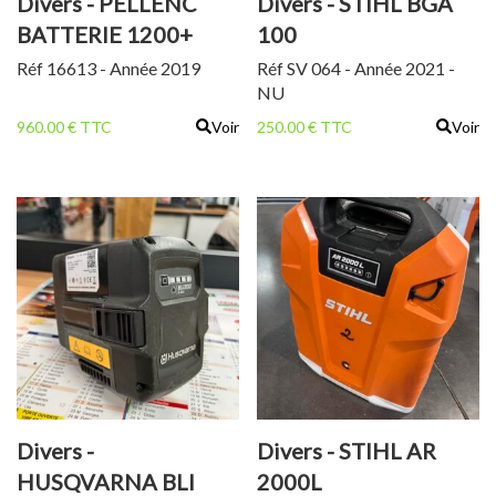
Divers - PELLENC
Divers - STIHL BGA
BATTERIE 1200+
100
HARNAIS
Réf 16613 - Année 2019
Réf SV 064 - Année 2021 -
NU
960.00 € TTC
Voir
250.00 € TTC
Voir
Divers -
Divers - STIHL AR
HUSQVARNA BLI
2000L