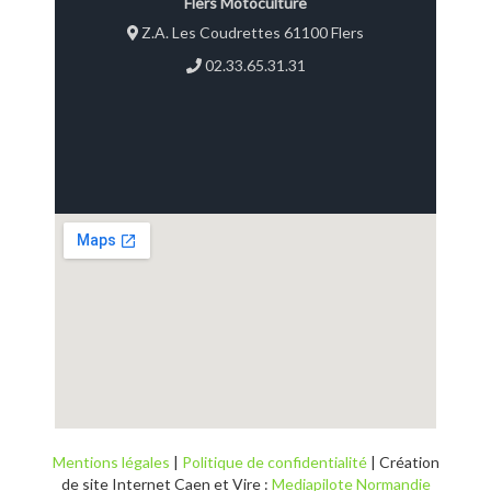
Flers Motoculture
Z.A. Les Coudrettes 61100 Flers
02.33.65.31.31
Mentions légales
|
Politique de confidentialité
| Création
de site Internet Caen et Vire :
Mediapilote Normandie