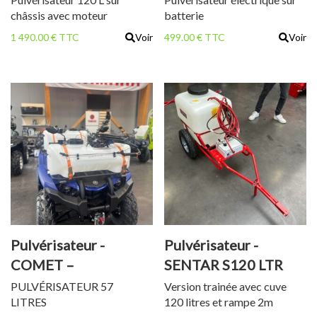
châssis avec moteur
batterie
thermique
1 490.00 € TTC
Voir
499.00 € TTC
Voir
Pulvérisateur -
Pulvérisateur -
COMET –
SENTAR S120 LTR
PULVÉRISATEUR 57
PULVÉRISATEUR 57
Version trainée avec cuve
LITRES
120 litres et rampe 2m
L