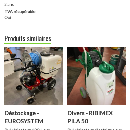
2 ans
TVA récupérable
Oui
Produits similaires
Déstockage -
Divers - RIBIMEX
EUROSYSTEM
PILA 50
CARRY PULVE
Pulvérisateur 120 L sur
Pulvérisateur électrique sur