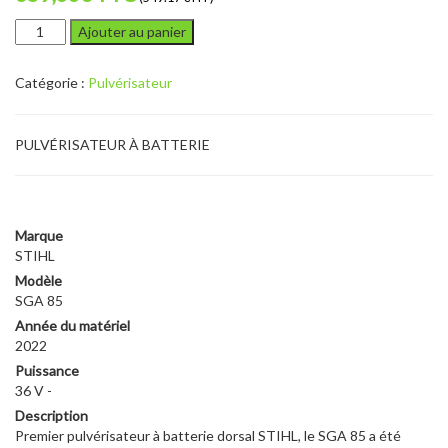
quantité
Ajouter au panier
de
STIHL
Catégorie :
Pulvérisateur
SGA
85
PULVÉRISATEUR À BATTERIE
Marque
STIHL
Modèle
SGA 85
Année du matériel
2022
Puissance
36 V -
Description
Premier pulvérisateur à batterie dorsal STIHL, le SGA 85 a été