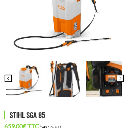
STIHL SGA 85
659,00
€
TTC
(549.17 € HT)