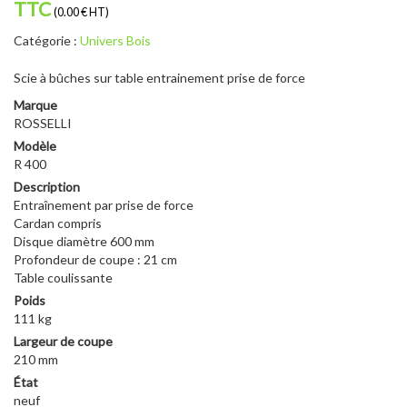
TTC
(0.00 € HT)
Catégorie :
Univers Bois
Scie à bûches sur table entrainement prise de force
Marque
ROSSELLI
Modèle
R 400
Description
Entraînement par prise de force
Cardan compris
Disque diamètre 600 mm
Profondeur de coupe : 21 cm
Table coulissante
Poids
111 kg
Largeur de coupe
210 mm
État
neuf