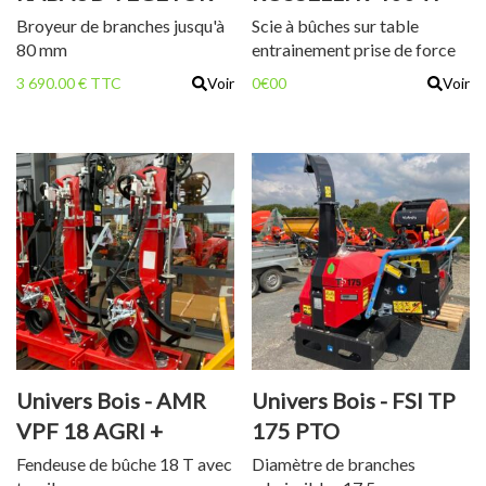
80 T
Broyeur de branches jusqu'à
Scie à bûches sur table
80 mm
entrainement prise de force
3 690.00 € TTC
Voir
0€00
Voir
Univers Bois - AMR
Univers Bois - FSI TP
VPF 18 AGRI +
175 PTO
TREUIL
Fendeuse de bûche 18 T avec
Diamètre de branches