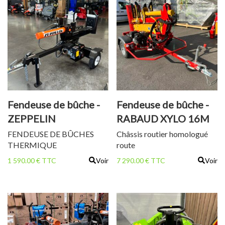
Fendeuse de bûche -
Fendeuse de bûche -
ZEPPELIN
RABAUD XYLO 16M
ESASTTR02ZN
FENDEUSE DE BÛCHES
Châssis routier homologué
THERMIQUE
route
1 590.00 € TTC
Voir
7 290.00 € TTC
Voir