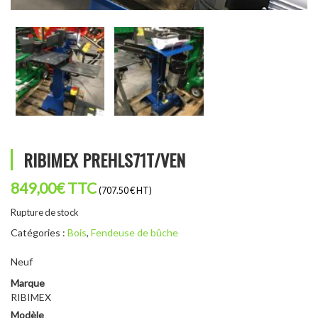
RIBIMEX PREHLS71T/VEN
849,00
€
TTC
(707.50 € HT)
Rupture de stock
Catégories :
Bois
,
Fendeuse de bûche
Neuf
Marque
RIBIMEX
Modèle