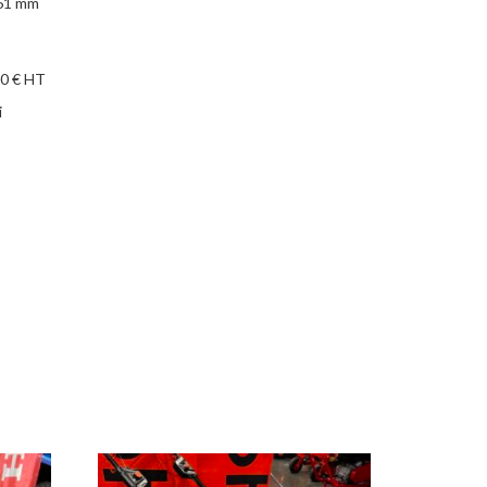
 61 mm
00 € HT
i