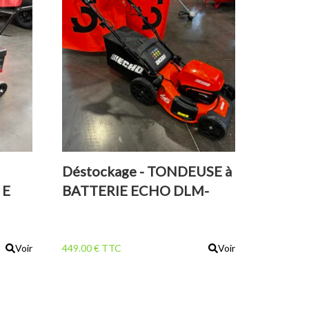
Déstockage - TONDEUSE à
 E
BATTERIE ECHO DLM-
310/46 SP
Voir
449.00 € TTC
Voir