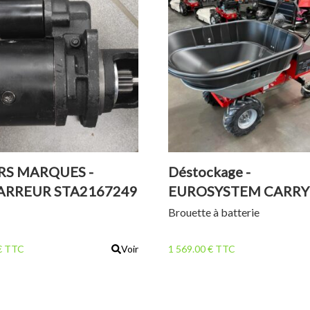
RS MARQUES -
Déstockage -
RREUR STA2167249
EUROSYSTEM CARRY
Brouette à batterie
€ TTC
Voir
1 569.00 € TTC