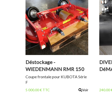
Déstockage -
DIVE
WIEDENMANN RMR 150
DéMA
H
Coupe frontale pour KUBOTA Série
F
5 000.00 € TTC
Voir
240.00 