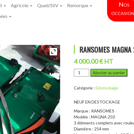
Nos
rt
Agricole
Quad/SSV
Remorque
occasion
hées
RANSOMES MAGNA 25
4 000.00 € HT
quantité
Ajouter au panier
de
RANSOMES
Catégorie :
Déstockage
MAGNA
250
-
NEUF EN DESTOCKAGE
Éléments
Marque : RANSOMES
de
Modèle : MAGNA 250
coupe
3 éléments complets avec roule
Diamètre : 254 mm