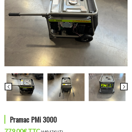
Pramac PMi 3000
779,00
€
TTC