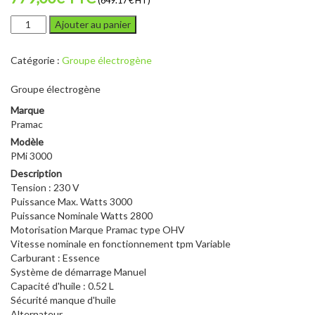
(649.17 € HT)
quantité
Ajouter au panier
de
Pramac
Catégorie :
Groupe électrogène
PMi
3000
Groupe électrogène
Marque
Pramac
Modèle
PMi 3000
Description
Tension : 230 V
Puissance Max. Watts 3000
Puissance Nominale Watts 2800
Motorisation Marque Pramac type OHV
Vitesse nominale en fonctionnement tpm Variable
Carburant : Essence
Système de démarrage Manuel
Capacité d'huile : 0.52 L
Sécurité manque d'huile
Alternateur