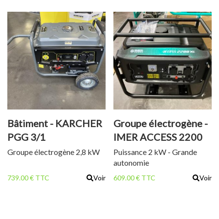
Bâtiment - KARCHER
Groupe électrogène -
PGG 3/1
IMER ACCESS 2200
XL
Groupe électrogène 2,8 kW
Puissance 2 kW - Grande
autonomie
739.00 € TTC
Voir
609.00 € TTC
Voir