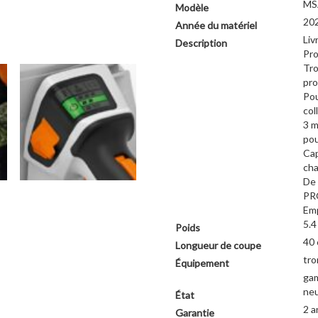
MS
Modèle
20
Année du matériel
Liv
Description
Pro
Tro
pro
Pou
col
3 m
pou
Cap
cha
De 
PR
Emp
5.4
Poids
40
Longueur de coupe
tr
Équipement
gam
ne
État
2 a
Garantie