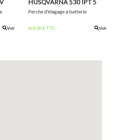
V
HUSQVARNA 530 IPT 5
he
Perche d'élagage à batterie
Voir
619.00 € TTC
Voir