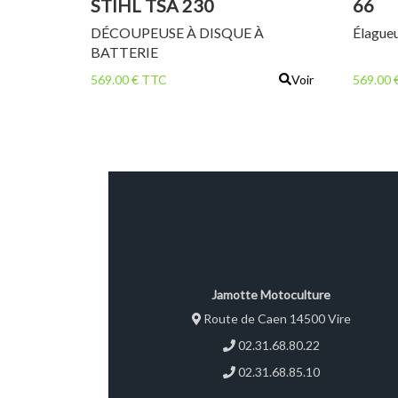
STIHL TSA 230
66
DÉCOUPEUSE À DISQUE À
Élagueu
BATTERIE
569.00 € TTC
Voir
569.00 
Jamotte Motoculture
Route de Caen 14500 Vire
02.31.68.80.22
02.31.68.85.10