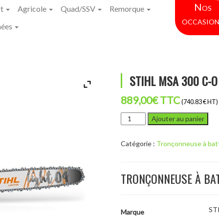
Nos
rt
Agricole
Quad/SSV
Remorque
occasion
hées
STIHL MSA 300 C-O
889,00
€
TTC
(740.83 € HT)
quantité
Ajouter au panier
de
STIHL
Catégorie :
Tronçonneuse à bat
MSA
300
C-
TRONÇONNEUSE À BAT
O
ST
Marque