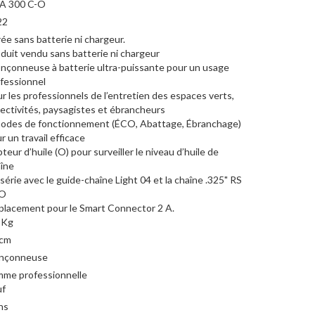
A 300 C-O
22
rée sans batterie ni chargeur.
duit vendu sans batterie ni chargeur
nçonneuse à batterie ultra-puissante pour un usage
fessionnel
r les professionnels de l’entretien des espaces verts,
lectivités, paysagistes et ébrancheurs
odes de fonctionnement (ÉCO, Abattage, Ébranchage)
r un travail efficace
teur d’huile (O) pour surveiller le niveau d’huile de
îne
série avec le guide-chaîne Light 04 et la chaîne .325" RS
O
lacement pour le Smart Connector 2 A.
 Kg
 cm
onçonneuse
me professionnelle
uf
ns