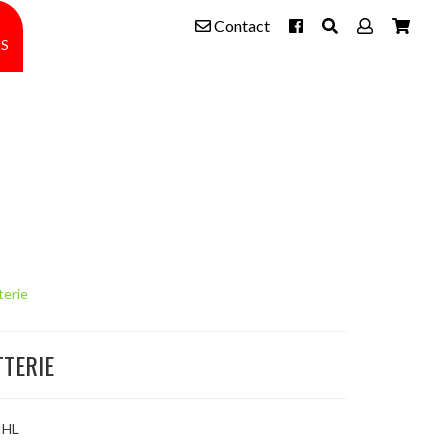
Contact
s
terie
TERIE
IHL