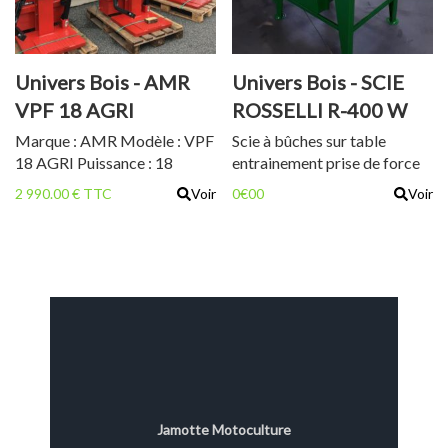
Univers Bois - AMR
Univers Bois - SCIE
VPF 18 AGRI
ROSSELLI R-400 W
Marque : AMR Modèle : VPF
Scie à bûches sur table
18 AGRI Puissance : 18
entrainement prise de force
tonnes Poids : 360 kg 108 cm
2 990.00 € TTC
Voir
0€00
Voir
de dégagement 2 vitesses de
descente PDF 540 tr/min
Cardan inclus Excellent
rapport Qualité/Prix État
neuf Garantie 2 ans TVA
récupérable Prix : 2990 €
TTC soit 2491,67 € HT
Jamotte Motoculture