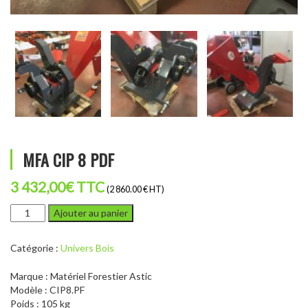
MFA CIP 8 PDF
3 432,00
€
TTC
(2 860.00 € HT)
quantité
Ajouter au panier
de
MFA
Catégorie :
Univers Bois
CIP
8
Marque : Matériel Forestier Astic
PDF
Modèle : CIP8.PF
Poids : 105 kg