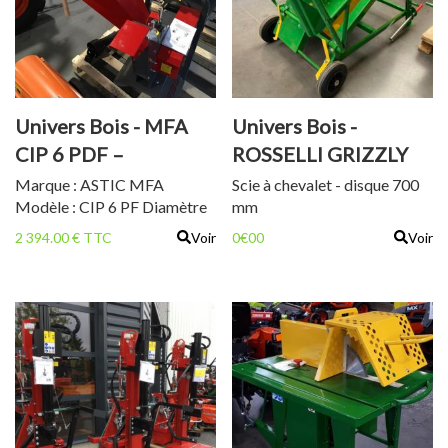
Univers Bois - MFA
Univers Bois -
CIP 6 PDF –
ROSSELLI GRIZZLY
BROYEUR DE
700 R
Marque : ASTIC MFA
Scie à chevalet - disque 700
Modèle : CIP 6 PF Diamètre
mm
BRANCHES
de branches (cm) : 6 PDF
2 394.00 € TTC
Voir
0€00
Voir
maxi : 40 cv Transmission
courroie 1 couteau fixe et 4
couteaux mobiles Dimension
de la trémie (mm) : 440*335
Hauteur d' évacuation (mm) :
850 Poids (kg) : 72 Cardan
inclus État neuf Garantie 1 an