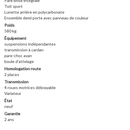
Pare brise intégrale
Toit sport
Lunette arrière en polycarbonate
Ensemble demi porte avec panneau de couleur
Poids
580 kg
Équipement
suspensions indépendantes
transmission à cardan
pare-choc avan
boule d'attelage
Homologation route
2 places
Transmission
4 roues motrices débrayable
Variateur
État
neuf
Garantie
2 ans