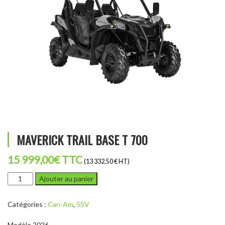
MAVERICK TRAIL BASE T 700
15 999,00
€
TTC
(13 332.50 € HT)
quantité
Ajouter au panier
de
MAVERICK
Catégories :
Can-Am
,
SSV
TRAIL
BASE
Modèle 2026