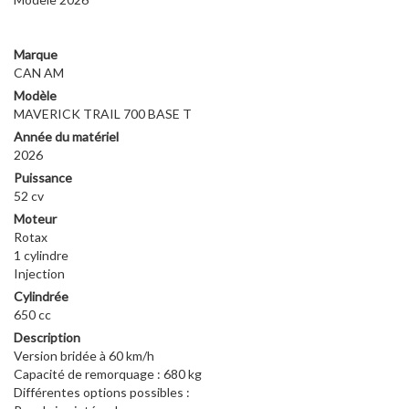
T
700
Marque
CAN AM
Modèle
MAVERICK TRAIL 700 BASE T
Année du matériel
2026
Puissance
52 cv
Moteur
Rotax
1 cylindre
Injection
Cylindrée
650 cc
Description
Version bridée à 60 km/h
Capacité de remorquage : 680 kg
Différentes options possibles :