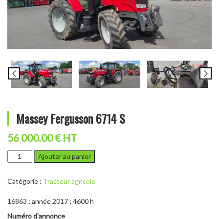
Massey Fergusson 6714 S
56 000.00 € HT
quantité
Ajouter au panier
de
Massey
Catégorie :
Tracteur agricole
Fergusson
6714
16863 ; année 2017 ; 4600 h
S
Numéro d'annonce