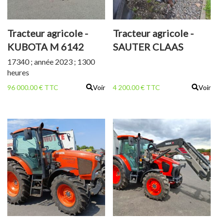
Tracteur agricole -
Tracteur agricole -
KUBOTA M 6142
SAUTER CLAAS
RELEVAGE AVANT +
17340 ; année 2023 ; 1300
heures
PTO
96 000.00 € TTC
Voir
4 200.00 € TTC
Voir