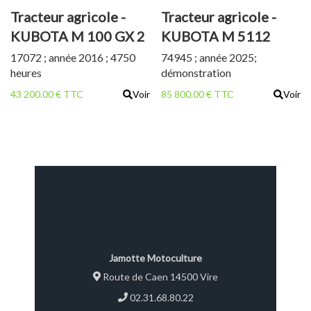
Tracteur agricole -
Tracteur agricole -
KUBOTA M 100 GX 2
KUBOTA M 5112
CHARGEUR U508
17072 ; année 2016 ; 4750
74945 ; année 2025;
heures
démonstration
43 200.00 € TTC
Voir
85 800.00 € TTC
Voir
Jamotte Motoculture
Route de Caen 14500 Vire
02.31.68.80.22