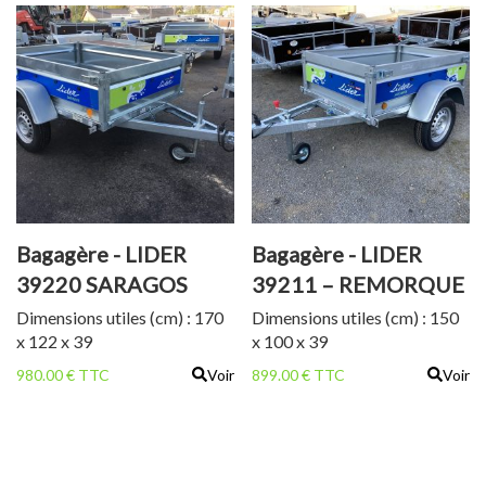
Bagagère - LIDER
Bagagère - LIDER
39220 SARAGOS
39211 – REMORQUE
BAGAGERE
Dimensions utiles (cm) : 170
Dimensions utiles (cm) : 150
x 122 x 39
x 100 x 39
980.00 € TTC
Voir
899.00 € TTC
Voir