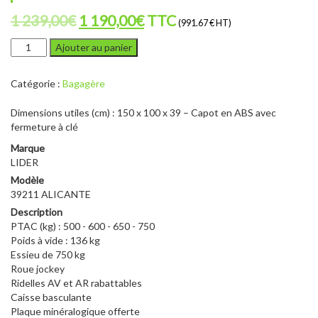
Le
Le
1 239,00
€
1 190,00
€
TTC
(991.67 € HT)
prix
prix
quantité
Ajouter au panier
de
initial
actuel
LIDER
était :
est :
Catégorie :
Bagagère
39211
+
1
1
Dimensions utiles (cm) : 150 x 100 x 39 – Capot en ABS avec
CAPOT
239,00€.
190,00€.
fermeture à clé
Marque
LIDER
Modèle
39211 ALICANTE
Description
PTAC (kg) : 500 - 600 - 650 - 750
Poids à vide : 136 kg
Essieu de 750 kg
Roue jockey
Ridelles AV et AR rabattables
Caisse basculante
Plaque minéralogique offerte